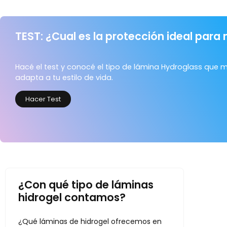
TEST: ¿Cual es la protección ideal para 
Hacé el test y conocé el tipo de lámina Hydroglass que m
adapta a tu estilo de vida.
Hacer Test
¿Con qué tipo de láminas
hidrogel contamos?
¿Qué láminas de hidrogel ofrecemos en