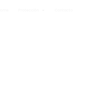
Home
Protección
Contacto
uide complet