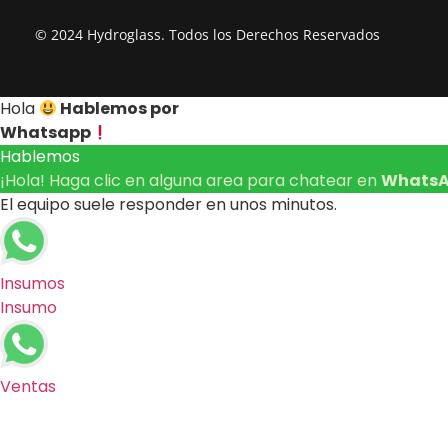
© 2024 Hydroglass. Todos los Derechos Reservados
Hola
Hablemos por
Whatsapp
Hablemos
¡Hola! Haga clic en alguna area para chatear en
WhatsA
El equipo suele responder en unos minutos.
Insumos
Insumo
Ventas