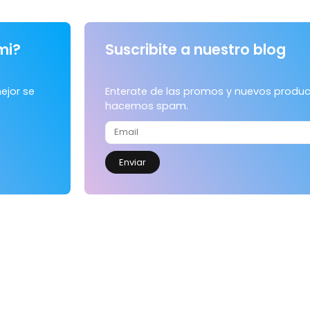
mi?
Suscribite a nuestro blog
ejor se
Enterate de las promos y nuevos produc
hacemos spam.
Enviar